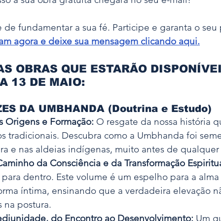
 de fundamentar a sua fé. Participe e garanta o seu
gram agora e deixe sua mensagem clicando aqui.
S OBRAS QUE ESTARÃO DISPONÍVEI
A 13 DE MAIO:
ES DA UMBHANDA (Doutrina e Estudo)
s Origens e Formação:
 O resgate da nossa história q
ros tradicionais. Descubra como a Umbhanda foi sem
ra e nas aldeias indígenas, muito antes de qualquer o
Caminho da Consciência e da Transformação Espiritua
a para dentro. Este volume é um espelho para a alma
rma íntima, ensinando que a verdadeira elevação nã
 na postura.
ediunidade, do Encontro ao Desenvolvimento:
 Um gu