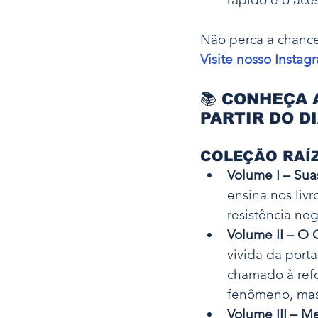
Não perca a chance
Visite nosso Insta
📚 
CONHEÇA A
PARTIR DO DI
COLEÇÃO RAÍZ
Volume I – Sua
ensina nos liv
resistência neg
Volume II – O 
vivida da port
chamado à refo
fenômeno, mas
Volume III – M