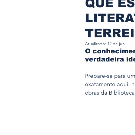
QUE E
Doutrina Umbhandista
LITERA
Obrigações e Consagraçõe
TERREI
Atualizado:
12 de jun.
Estrutura Religiosa - Cargo
O conhecimen
verdadeira i
Festas Comemorativas - Ev
Prepare-se para um 
exatamente aqui, n
obras da Biblioteca