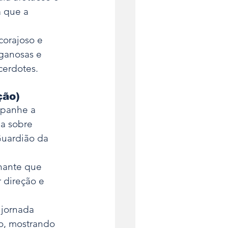
 que a 
corajoso e 
ganosas e 
cerdotes.
ção)
mpanhe a 
a sobre 
Guardião da 
nante que 
 direção e 
 jornada 
o, mostrando 