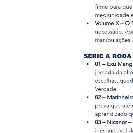
firme para qu
mediunidade ex
Volume X – O M
necessário. Ap
manipulações, 
SÉRIE A RODA 
01 – Exu Mangu
jornada da alm
escolhas, qued
Verdade.
02 – Marinheir
prova que até 
aprendizado qu
03 – Nicanor 
inesquecível d