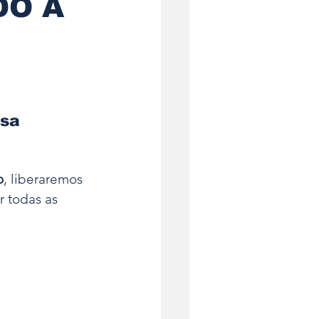
DO A
xás na Umbhanda
nsinamento
sa 
 Legalização
o
, liberaremos 
r todas as 