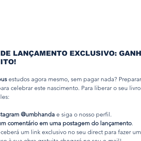
 DE LANÇAMENTO EXCLUSIVO: GANH
ITO!
us 
estudos agora mesmo, sem pagar nada? Prepar
ra celebrar este nascimento. Para liberar o seu livro 
les:
stagram
@umbhanda
 e siga o nosso perfil.
 um comentário em uma postagem do lançamento
.
eceberá um link exclusivo no seu direct para fazer um
sso à sua obra gratuita chegará no seu e-mail!