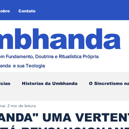
obre
Contato
mbhanda
m Fundamento, Doutrina e Ritualística Própria
.
anda e sua Teologia
icias
Historias da Umbhanda
O Sincretismo 
mai.
2 min de leitura
Umbhanda
Mensagens
Vertentes e Suas His
ANDA" UMA VERTEN