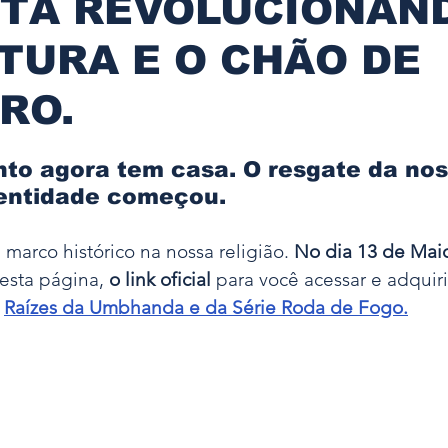
STÁ REVOLUCIONAN
Mediunidade
Desenvolvimento Mediúnico
Ori
TURA E O CHÃO DE
s
Fundamentos e Firmesas
Entidades e Guias
RO.
s
Sacramentos
Oferendas e Despachos
E
to agora tem casa. O resgate da nos
dentidade começou.
entos
Personagens e Baluartes
Organização e
marco histórico na nossa religião. 
No dia 13 de Mai
esta página, 
o link oficial
 para você acessar e adquiri
 
Raízes da Umbhanda e da Série Roda de Fogo.