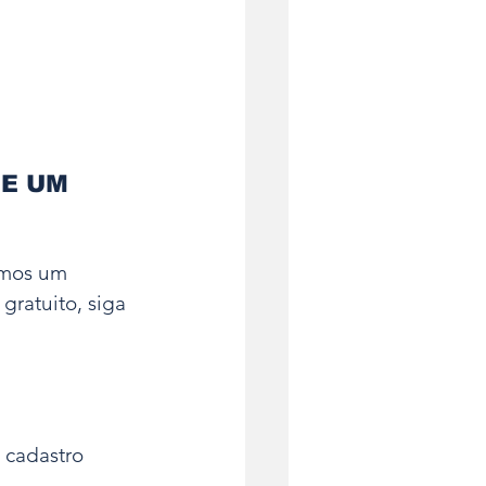
E UM 
amos um 
gratuito, siga 
 cadastro 