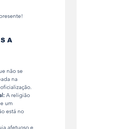
 presente!
S A 
ue não se 
eada na 
ficialização.
l:
 A religião 
 e um 
o está no 
ia afetuoso e 