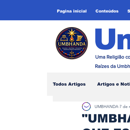
Pagina inicial
Conteúdos
S
U
Uma Religião co
Raízes da Umbh
Todos Artigos
Artigos e Not
UMBHANDA
7 de 
Influência na Umbhanda
"UMBH