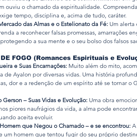
em ouviu o chamado da espiritualidade. Compreenda
ige tempo, disciplina e, acima de tudo, caráter.
ercado das Almas e o Estelionato da Fé:
 Um alerta 
renda a reconhecer falsas promessas, amarrações en
protegendo a sua mente e o seu bolso dos falsos sa
DE FOGO (Romances Espirituais e Evolu
eira e Suas Encarnações:
 Muito além do mito, aco
a de Ayalon por diversas vidas. Uma história profund
as, dor e a redenção de um espírito até se tornar o 
o Gerson – Suas Vidas e Evolução:
 Uma obra emocio
nos piores naufrágios da vida, a alma pode encontrar
ando aceita evoluir.
– Homem que Negou o Chamado – e se encontrou:
 A
e um homem que tentou fugir do seu próprio destin