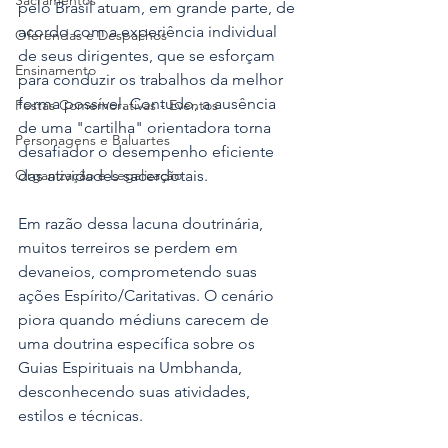
Sacramentos
pelo Brasil atuam, em grande parte, de 
acordo com a experiência individual 
Oferendas e Despachos
de seus dirigentes, que se esforçam 
Ensinamento
para conduzir os trabalhos da melhor 
forma possível. Contudo, a ausência 
Festas Comemorativas - Eventos
de uma "cartilha" orientadora torna 
Personagens e Baluartes
desafiador o desempenho eficiente 
Organização e Legalização
das atividades sacerdotais.
Em razão dessa lacuna doutrinária, 
muitos terreiros se perdem em 
devaneios, comprometendo suas 
ações Espírito/Caritativas. O cenário 
piora quando médiuns carecem de 
uma doutrina específica sobre os 
Guias Espirituais na Umbhanda, 
desconhecendo suas atividades, 
estilos e técnicas.