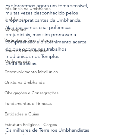
Exploraremos agora um tema sensível, 
Influência na Umbhanda
muitas vezes desconhecido pelos 
Umbhanda
próprios praticantes da Umbhanda. 
Não buscamos criar polêmicas 
Mensagens
prejudiciais, mas sim promover a 
Vertentes e Suas Historias
compreensão e discernimento acerca 
do que ocorre nos trabalhos 
Doutrina Umbhandista
mediúnicos nos Templos 
Mediunidade
Umbhandistas.
Desenvolvimento Mediúnico
Orixás na Umbhanda
Obrigações e Consagrações
Fundamentos e Firmesas
Entidades e Guias
Estrutura Religiosa - Cargos
Os milhares de Terreiros Umbhandistas 