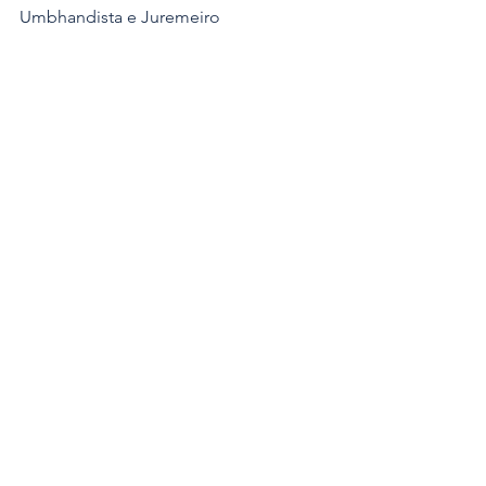
Umbhandista e Juremeiro
www.umbhanda.com.br
 - 
umbhanda@gmail.com
umbhanda
Artigos e Noticias
Ver tudo
Posts recentes