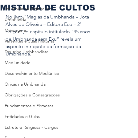
MISTURA DE CULTOS
Influência na Umbhanda
No livro “Magias da Umbhanda – Jota 
Umbhanda
Alves de Oliveira – Editora Eco – 2ª 
Mensagens
edição”, o capítulo intitulado “45 anos 
de Umbhanda sem Exu” revela um 
Vertentes e Suas Historias
aspecto intrigante da formação da 
Doutrina Umbhandista
Umbhanda.
Mediunidade
Desenvolvimento Mediúnico
Orixás na Umbhanda
Obrigações e Consagrações
Fundamentos e Firmesas
Entidades e Guias
Estrutura Religiosa - Cargos