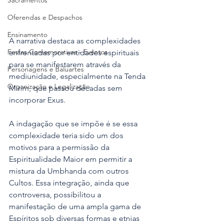
Sacramentos
Oferendas e Despachos
Ensinamento
A narrativa destaca as complexidades 
Festas Comemorativas - Eventos
enfrentadas por entidades espirituais 
para se manifestarem através da 
Personagens e Baluartes
mediunidade, especialmente na Tenda 
Organização e Legalização
Mirim, que passou décadas sem 
incorporar Exus.
A indagação que se impõe é se essa 
complexidade teria sido um dos 
motivos para a permissão da 
Espiritualidade Maior em permitir a 
mistura da Umbhanda com outros 
Cultos. Essa integração, ainda que 
controversa, possibilitou a 
manifestação de uma ampla gama de 
Espíritos sob diversas formas e etnias 