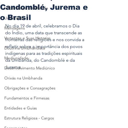
Candomblé, Jurema e
Influência na Umbhanda
o Brasil
Umbhanda
No dia 19 de abril, celebramos o Dia 
Mensagens
do Índio, uma data que transcende as 
Vertentes e Suas Historias
fronteiras das religiões e nos convida a 
refletir sobre a importância dos povos 
Doutrina Umbhandista
indígenas para as tradições espirituais 
Mediunidade
da Umbanda, do Candomblé e da 
Jurema.
Desenvolvimento Mediúnico
Orixás na Umbhanda
Obrigações e Consagrações
Fundamentos e Firmesas
Entidades e Guias
Estrutura Religiosa - Cargos