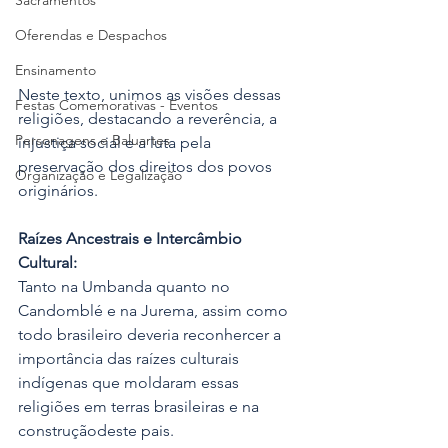
Sacramentos
Oferendas e Despachos
Ensinamento
Neste texto, unimos as visões dessas 
Festas Comemorativas - Eventos
religiões, destacando a reverência, a 
Personagens e Baluartes
injustiça social e a luta pela 
preservação dos direitos dos povos 
Organização e Legalização
originários.
Raízes Ancestrais e Intercâmbio 
Cultural:
Tanto na Umbanda quanto no 
Candomblé e na Jurema, assim como 
todo brasileiro deveria reconhercer a 
importância das raízes culturais 
indígenas que moldaram essas 
religiões em terras brasileiras e na 
construçãodeste pais.