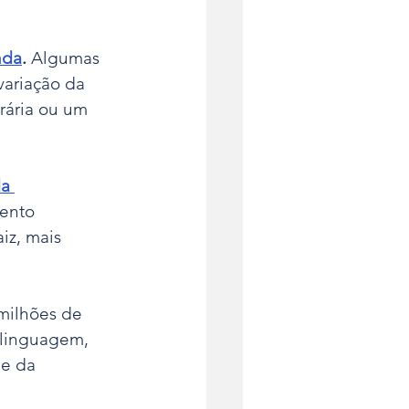
nda
.
 Algumas 
variação da 
rária ou um 
a 
ento 
iz, mais 
milhões de 
 linguagem, 
 e da 