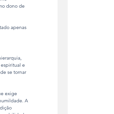
omo dono de 
etado apenas 
ierarquia, 
espiritual e 
e se tornar 
ue exige 
umildade. A 
dição 