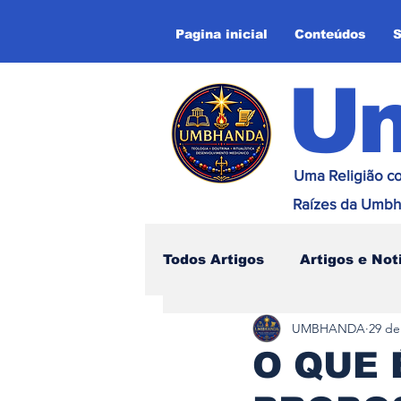
Pagina inicial
Conteúdos
S
U
Uma Religião co
Raízes da Umbh
Todos Artigos
Artigos e Not
UMBHANDA
29 de
Influência na Umbhanda
O QUE