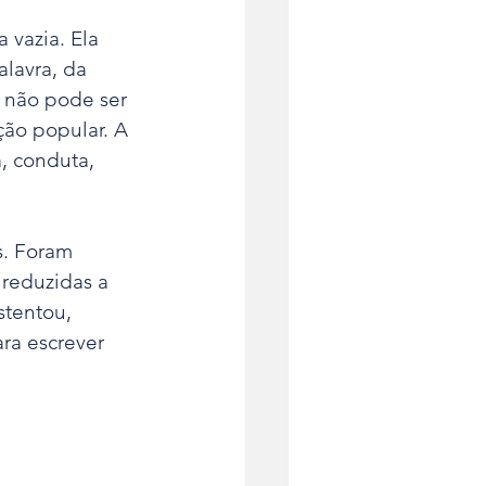
 vazia. Ela 
lavra, da 
 não pode ser 
ção popular. A 
, conduta, 
s. Foram 
 reduzidas a 
stentou, 
ra escrever 